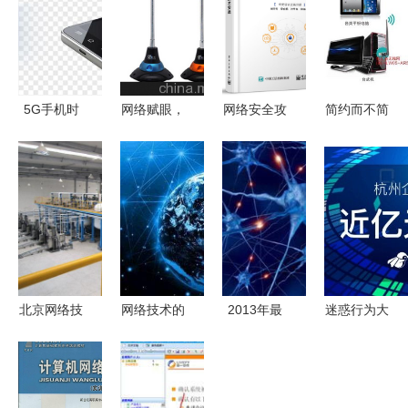
5G手机时
网络赋眼，
网络安全攻
简约而不简
代来袭，
低價启航
防技术实战
单 BL-
4G手机何
——朔州市
洞察网络技
WN336无
去何从？华
鼎恒网络技
术深层的博
线网卡随时
为言论让人
术的摄像头
弈
Wi-Fi评测
安心
直销让利方
案
北京网络技
网络技术的
2013年最
迷惑行为大
术的发展与
未来发展趋
酷科技产品
赏 蚂蚁投
现状
势解析
盘点 无人
资企鹅，这
机送货入
又是网络技