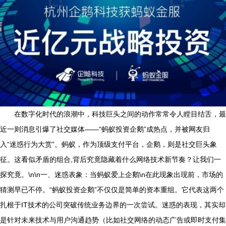
在数字化时代的浪潮中，科技巨头之间的动作常常令人瞠目结舌，最
近一则消息引爆了社交媒体——“蚂蚁投资企鹅”成热点，并被网友归
入“迷惑行为大赏”。蚂蚁，作为顶级支付平台，企鹅，则是社交巨头象
征。这看似矛盾的组合,背后究竟隐藏着什么网络技术新节奏？让我们一
探究竟。\n\n一、迷惑表象：当蚂蚁爱上企鹅\n在此现象出现前，市场的
猜测早已不停。“蚂蚁投资企鹅”不仅仅是简单的资本重组。它代表这两个
扎根于IT技术的公司突破传统业务边界的一次尝试。迷惑的表现，其实却
是针对未来技术与用户沟通趋势（比如社交网络的动态广告或即时支付集