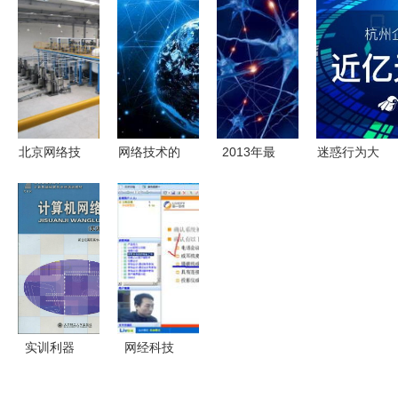
4G手机何
——朔州市
洞察网络技
WN336无
去何从？华
鼎恒网络技
术深层的博
线网卡随时
为言论让人
术的摄像头
弈
Wi-Fi评测
安心
直销让利方
案
北京网络技
网络技术的
2013年最
迷惑行为大
术的发展与
未来发展趋
酷科技产品
赏 蚂蚁投
现状
势解析
盘点 无人
资企鹅，这
机送货入
又是网络技
列，网络技
术的什么节
术引领变革
奏？
实训利器
网经科技
从理论到实
产品技术